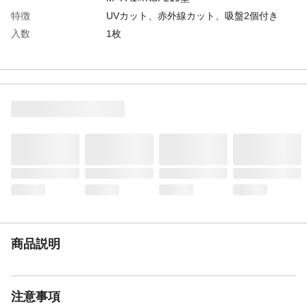
特徴
UVカット、赤外線カット、吸盤2個付き
入数
1枚
材質
本体/ポリエチレン、アルミニウム パイピ
ング/ポリエステル バンド/ポリエステル
吸盤/塩化ビニール樹脂
取り付けられる場所
車内フロントガラス
付属品／セット内容
吸盤2個付き
使用方法
●取り付けるガラスの汚れをよく落とし、ダ
ッシュボードとフロントガラスの間にシェ
ードを押し込んで吸盤で取り付けます。●本
体とフロントガラスの間に隙間を開けない
ように取り付けるとより効果的です。
使用上の注意
●フィルムアンテナがある場所には吸盤をつ
けないでください。また、自動ブレーキシ
ステム及びドライブレコーダーの位置によ
商品説明
っては、取り付けられない場合もありま
す。●吸盤が変形してしまった場合は、熱湯
に5～6分付けて温めると変形が緩和し、吸
着力が戻ります。
注意事項
生産国
中国