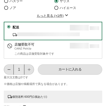
ハスラー
ヤリス
ノア
ハイエース
もっと見る (+1件)
配送
店舗受取不可
CAINZ PickUp
この商品は店舗受取対象外です
カートに入れる
最大注文数は
0
です
※価格は​店舗や​掲載場所で​異なる​場合が​あります。
個別送料 600円(1個あたり)