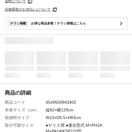
送料について
店舗受取のお支払いについて
チラシ掲載
お得な商品多数！チラシ情報はこちら
商品の詳細
商品コード
4549509943402
本体サイズ（cm）
縦82×横129cm
収納時サイズ
W13×D5.5×H83cm
取付可能サイズ
●ヤリス用 ●適合型式:M×PH1#、
M×PA1#/KSP210型