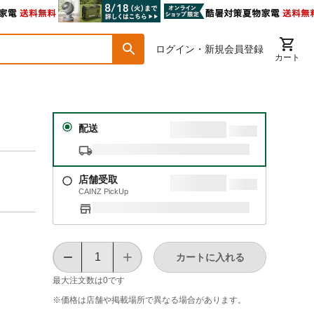
ログイン・新規会員登録
カート
配送
店舗受取
CAINZ PickUp
カートに入れる
最大注文数は
0
です
※価格は​店舗や​掲載場所で​異なる​場合が​あります。