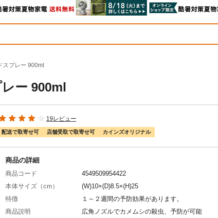
スプレー 900ml
ー 900ml
19レビュー
配送で取寄せ可
店舗受取で取寄せ可
カインズオリジナル
商品の詳細
商品コード
4549509954422
本体サイズ（cm）
(W)10×(D)8.5×(H)25
特徴
１～２週間の予防効果があります。
商品説明
広角ノズルでカメムシの殺虫、予防が可能