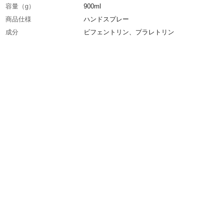
容量（g）
900ml
商品仕様
ハンドスプレー
成分
ビフェントリン、プラレトリン
使用方法
本製品は、必ずよく振ってからご使用ください
ムシに向けて20㎝位の距離から1～2回噴霧して
い。
使用上の注意
●定められた使用方法を厳守すること。●間違っ
い方をすると効力不足や健康を損なうことがあ
す。●薬剤が十分にかからないと効果が出にく
があります。●人体に使用しないでください。
生産国
日本
効能
殺虫、予防
殺虫成分の作用性
殺虫
使用目安-対象物
カメムシに対して２０㎝位の距離から１～２回
てください。
適用害虫
カメムシ