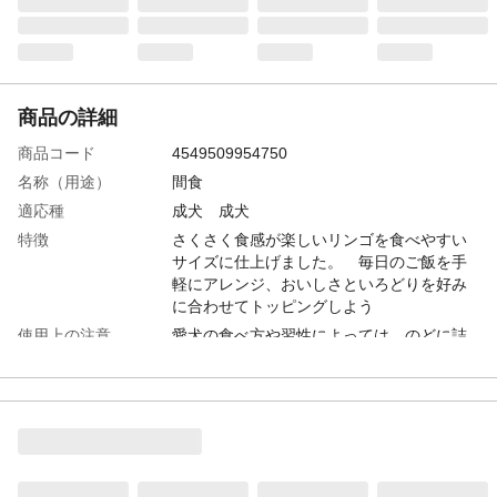
商品の詳細
商品コード
4549509954750
名称（用途）
間食
適応種
成犬 成犬
特徴
さくさく食感が楽しいリンゴを食べやすい
サイズに仕上げました。 毎日のご飯を手
軽にアレンジ、おいしさといろどりを好み
に合わせてトッピングしよう
使用上の注意
愛犬の食べ方や習性によっては、のどに詰
まらせることがありますので、必ず観察し
ながら与えてください。お子様が愛犬に与
える時は、大人が立ち会ってください。お
子様、愛犬の方のふれない所に保管してく
ださい。愛犬の体調が変わったときは獣医
師に相談してください
給与方法
給与量の表を目安として1日数回に分けて与