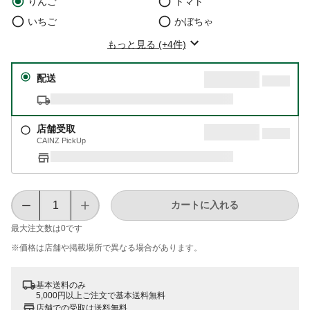
りんご
トマト
いちご
かぼちゃ
もっと見る (+4件)
配送
店舗受取
CAINZ PickUp
カートに入れる
最大注文数は
0
です
※価格は​店舗や​掲載場所で​異なる​場合が​あります。
基本送料のみ
5,000円以上ご注文で基本送料無料
店舗での受取は送料無料