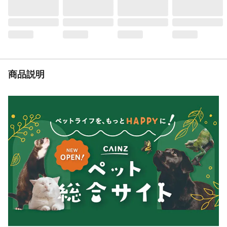
えてください。
内容量
約25g
生産国
中国
原材料
りんご、砂糖、酸味料
保証成分
たんぱく質0%以上 脂質0%以上 粗繊維
2.8%以下 灰分2.0%以下 水分9.6%以下
商品説明
代謝エネルギー
100gあたり約322kcal 大さじ1杯あたり約
13kcal