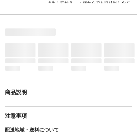
き出し穴付き。 ・横からでも取り出しやす
い片面カット型。 ・収納棚つきランドリー
ラックと組み合わせて使える。 ・洗面化粧
台下の収納に。 ・取り出しやすい引き出し
穴付き。
材質・素材
本体/ポリプロピレン
商品説明
注意事項
配送地域・送料について