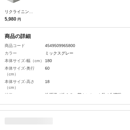
リクライニングブロックソファカバー ライトグレー 幅180cm※カバーのみ
5,980
円
商品の詳細
商品コード
4549509965800
カラー
ミックスグレー
本体サイズ-幅（cm）
180
本体サイズ-奥行
60
（cm）
本体サイズ-高さ
18
（cm）
特徴
洗濯機で洗える、菌やにおいを防ぐ制菌防
臭加工、爪のひっかきに強い
材質
ポリエステル
生産国
中国