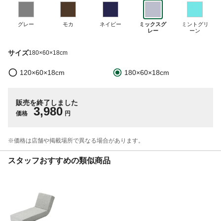
グレー
モカ
ネイビー
ミックスグ
ミントグリ
レー
ーン
サイズ
180×60×18cm
120×60×18cm
180×60×18cm
販売を終了しました
3,980
価格
円
※価格は​店舗や​掲載場所で​異なる​場合が​あります。
スタッフおすすめの類似商品