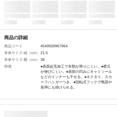
商品の詳細
商品コード
4549509967064
本体サイズ-縦（cm）
21.5
本体サイズ-横（cm）
38
特徴
●表面起毛加工で衣類が滑りにくい。●襟元
が伸びにくい。●肩部の凹みにキャミソール
などのインナーも干せる。●ネクタイ、スカ
ーフハンガーつき。●回転式フックで鴨居や
長押にも掛けられる。
入数
5本組
材質・素材
●本体：pet(ポリエステルフェルト加工)、 ●
フック:スチール（クロムメッキ）
生産国
中国