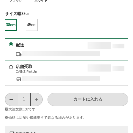
ブラック
ホワイト
サイズ幅
38cm
38cm
45cm
配送
店舗受取
CAINZ PickUp
カートに入れる
最大注文数は
0
です
※価格は​店舗や​掲載場所で​異なる​場合が​あります。