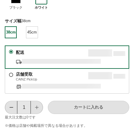
ブラック
ホワイト
サイズ幅
38cm
38cm
45cm
配送
店舗受取
CAINZ PickUp
カートに入れる
最大注文数は
0
です
※価格は​店舗や​掲載場所で​異なる​場合が​あります。