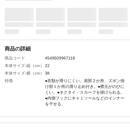
商品の詳細
商品コード
4549509967118
本体サイズ-縦（cm）
22
本体サイズ-横（cm）
38
特徴
●衣類が滑りにくい。肩部２か所、ズボン掛
け部１か所の滑り止め付き。●襟元がのびに
くい。●ネクタイ・スカーフを掛けられる。
●内側フックにキャミソールなどのインナー
を干せる。
入数
5本組
材質・素材
●本体：PET 熱可塑性エラストマー●フッ
ク：スチール（クロムメッキ）