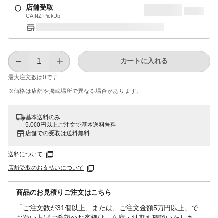
店舗受取
CAINZ PickUp
カートに入れる
最大注文数は
0
です
※価格は​店舗や​掲載場所で​異なる​場合が​あります。
基本送料のみ
5,000円以上ご注文で基本送料無料
店舗での受取は送料無料
送料について
店舗受取のお支払いについて
商品のお見積りご注文はこちら
「ご注文数が31個以上、または、ご注文金額5万円以上」で
お買い上げご希望のお客様は、在庫・納期を確認いたしま