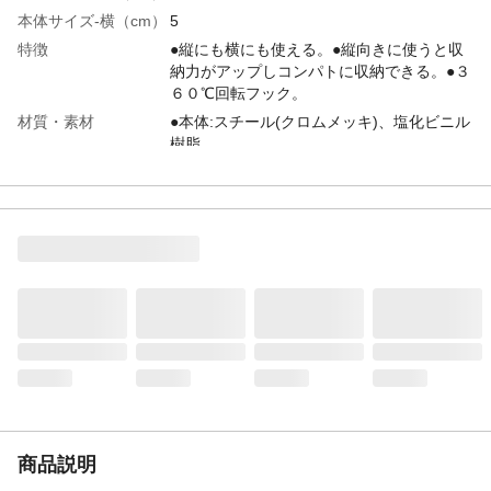
本体サイズ-横（cm）
5
特徴
●縦にも横にも使える。●縦向きに使うと収
納力がアップしコンパトに収納できる。●３
６０℃回転フック。
材質・素材
●本体:スチール(クロムメッキ)、塩化ビニル
樹脂
生産国
中国
商品説明