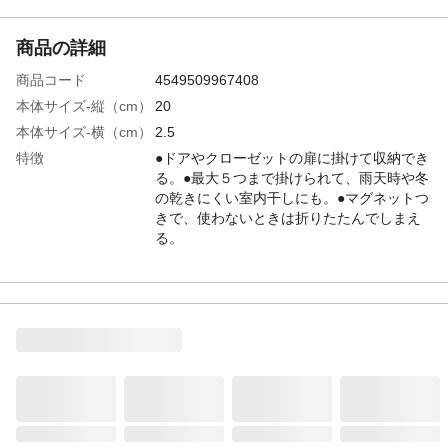
商品の詳細
商品コード
4549509967408
本体サイズ-縦（cm）
20
本体サイズ-横（cm）
2.5
特徴
●ドアやクローゼットの扉に掛けて収納でき
る。●最大５つまで掛けられて、雨天時や冬
の乾きにくい室内干しにも。●マグネットつ
きで、使わないときは折りたたんでしまえ
る。
材質・素材
●本体：スチール（エポキシ樹脂塗装）、天
然木、マグネット
生産国
中国