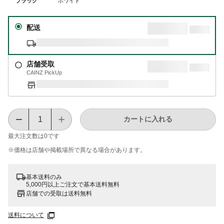
ブラック
ホワイト
配送
店舗受取
CAINZ PickUp
カートに入れる
最大注文数は
0
です
※価格は​店舗や​掲載場所で​異なる​場合が​あります。
基本送料のみ
5,000円以上ご注文で基本送料無料
店舗での受取は送料無料
送料について