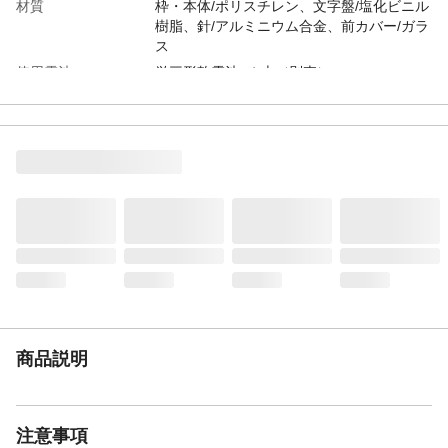
材質
枠・本体/ポリスチレン、文字盤/塩化ビニル
樹脂、針/アルミニウム合金、前カバー/ガラ
ス
使用電池
単三形乾電池×１本（別売）
生産国
中国
使用温度範囲
0～+40℃
時刻精度
平均月差±30秒以内
重量
820ｇ（電池含まず）
商品説明
注意事項