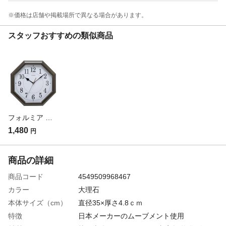
※価格は​店舗や​掲載場所で​異なる​場合が​あります。
スタッフおすすめの類似商品
フォルミア 掛時計 ブラウン HWC-019W-BR
1,480
円
商品の詳細
商品コード
4549509968467
カラー
大理石
本体サイズ（cm）
直径35×厚さ4.8ｃｍ
特徴
日本メーカーのムーブメント使用