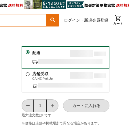
ログイン・新規会員登録
カート
配送
店舗受取
CAINZ PickUp
カートに入れる
最大注文数は
0
です
※価格は​店舗や​掲載場所で​異なる​場合が​あります。