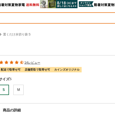
置くだけ水切り袋 S
14レビュー
配送で取寄せ可
店舗受取で取寄せ可
カインズオリジナル
サイズ
S
S
M
商品の詳細