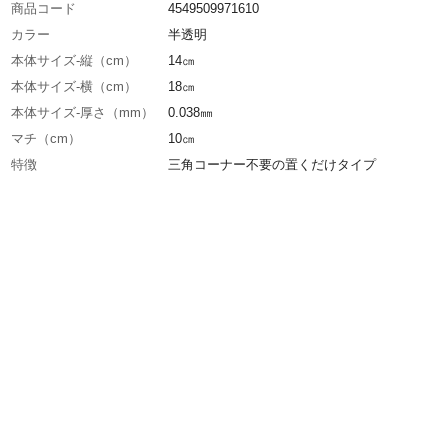
商品コード
4549509971610
カラー
半透明
本体サイズ-縦（cm）
14㎝
本体サイズ-横（cm）
18㎝
本体サイズ-厚さ（mm）
0.038㎜
マチ（cm）
10㎝
特徴
三角コーナー不要の置くだけタイプ
用途
生ごみ用
入数
50枚入り
材質・素材
ポリエチレン
耐熱／耐冷温度（℃）
耐熱温度90℃／耐冷温度-20℃
生産国
中国