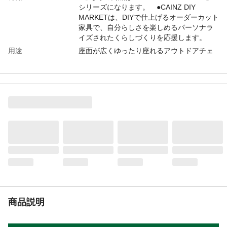
シリーズになります。 ●CAINZ DIY
MARKETは、DIYで仕上げるオーダーカット
家具で、自分らしさを楽しめるパーソナラ
イズされたくらしづくりを応援します。
用途
座面が広くゆったり座れるアウトドアチェ
アです。コンパクトにまとめられて、持ち
運びが可能です。
商品説明
●組立て人数目安/1人
使用上の注意
●木材によって木目やバリの状態は変わって
きます。 ●木材同士をはめ込む際には、は
め込む側の木材を真っすぐ差込み、斜めに
傾けないようにしてください。
入数
1個
商品仕様
●木材部品点数/6点 ●耐荷重(約)/80kg
材質
●本体/合板(ラーチ)
重量
約5.5kg
商品説明