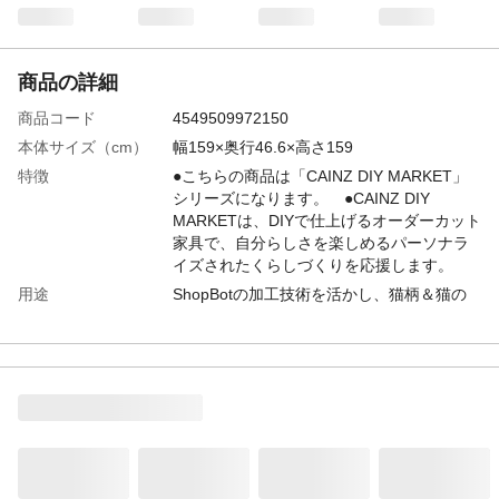
商品の詳細
商品コード
4549509972150
本体サイズ（cm）
幅159×奥行46.6×高さ159
特徴
●こちらの商品は「CAINZ DIY MARKET」
シリーズになります。 ●CAINZ DIY
MARKETは、DIYで仕上げるオーダーカット
家具で、自分らしさを楽しめるパーソナラ
イズされたくらしづくりを応援します。
用途
ShopBotの加工技術を活かし、猫柄＆猫の
肉球をあしらった猫が遊べるシェルフで
す。猫柄の方は猫が通り抜けることができ
ます。Lサイズは高さ約159cmで縦4段×横4
段の仕様です。シナ合板バージョンになり
ます
商品説明
●組立て人数目安/2人 ●必要な道具/プラス
ドライバー
使用上の注意
●木材によって木目やバリの状態は変わって