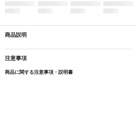
きます。 ●木材同士をはめ込む際には、は
め込む側の木材を真っすぐ差込み、斜めに
傾けないようにしてください。
入数
1個
商品仕様
●木材部品点数/14点 ●ビス本数/65本(長さ
商品説明
35mm※予備分1本含む) ●耐荷重
(約)/10kg/1ヶ所
材質
●本体/合板(シナ) ●ビス/鉄
注意事項
重量
約42kg
商品に関する注意事項・説明書