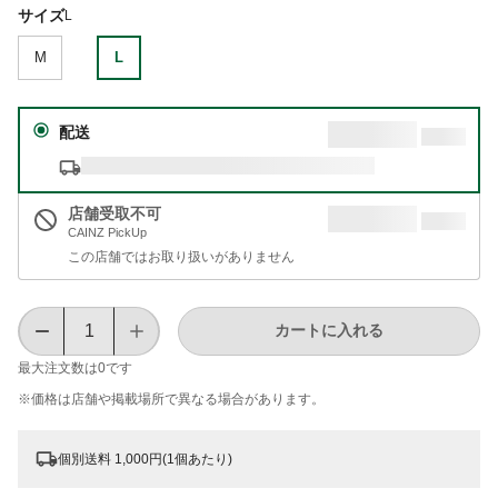
サイズ
L
M
L
配送
店舗受取不可
CAINZ PickUp
この店舗ではお取り扱いがありません
カートに入れる
最大注文数は
0
です
※価格は​店舗や​掲載場所で​異なる​場合が​あります。
個別送料 1,000円(1個あたり)