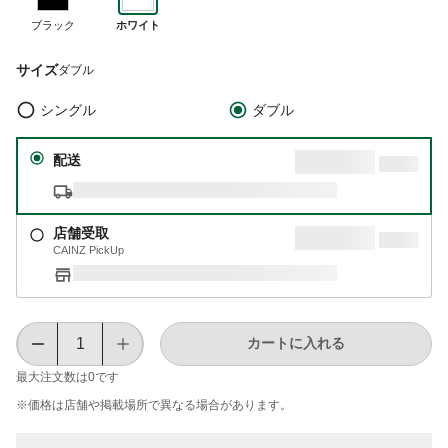
ブラック
ホワイト
サイズ
ダブル
シングル
ダブル
配送
店舗受取
CAINZ PickUp
カートに入れる
最大注文数は
0
です
※価格は​店舗や​掲載場所で​異なる​場合が​あります。