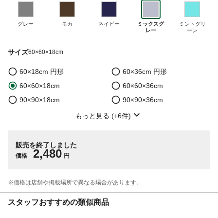
グレー
モカ
ネイビー
ミックスグ
ミントグリ
レー
ーン
サイズ
60×60×18cm
60×18cm 円形
60×36cm 円形
60×60×18cm
60×60×36cm
90×90×18cm
90×90×36cm
もっと見る (+6件)
販売を終了しました
2,480
価格
円
※価格は​店舗や​掲載場所で​異なる​場合が​あります。
スタッフおすすめの類似商品