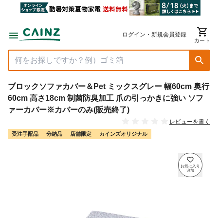
ログイン・新規会員登録
カート
ブロックソファカバー＆Pet ミックスグレー 幅60cm 奥行
60cm 高さ18cm 制菌防臭加工 爪の引っかきに強い ソフ
ァーカバー※カバーのみ(販売終了)
レビューを書く
受注手配品
分納品
店舗限定
カインズオリジナル