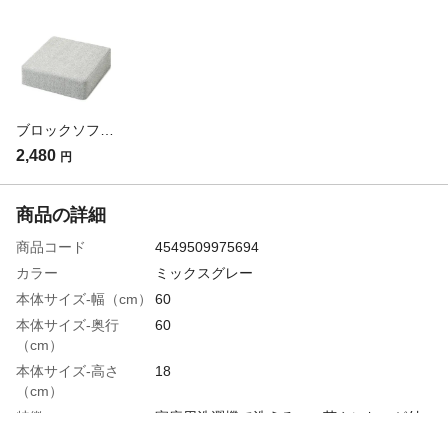
ブロックソファカバー ライトグレー 幅60cm 奥行60cm 高さ18cm※カバーのみ
2,480
円
商品の詳細
商品コード
4549509975694
カラー
ミックスグレー
本体サイズ-幅（cm）
60
本体サイズ-奥行
60
（cm）
本体サイズ-高さ
18
（cm）
特徴
家庭用洗濯機で洗える。 菌やにおいが付
きにくい制菌防臭加工、爪のひっかきに強