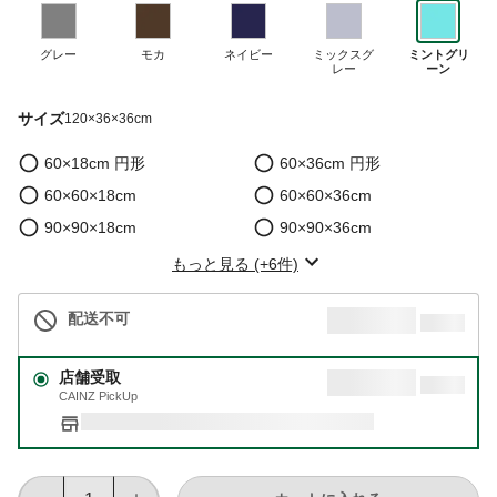
グレー
モカ
ネイビー
ミックスグ
ミントグリ
レー
ーン
サイズ
120×36×36cm
60×18cm 円形
60×36cm 円形
60×60×18cm
60×60×36cm
90×90×18cm
90×90×36cm
もっと見る (+6件)
配送不可
店舗受取
CAINZ PickUp