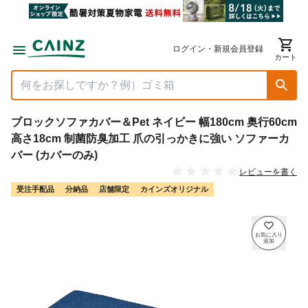
ログイン・新規会員登録
カート
ブロックソファカバー＆Pet ネイビー 幅180cm 奥行60cm
高さ18cm 制菌防臭加工 爪の引っかきに強い ソファーカ
バー (カバーのみ)
レビューを書く
受注手配品
分納品
店舗限定
カインズオリジナル