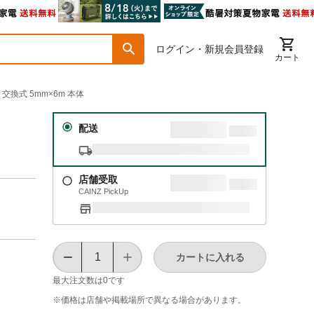
ログイン・新規会員登録
カート
交換式 5mm×6m 本体
配送
店舗受取
CAINZ PickUp
カートに入れる
最大注文数は
0
です
※価格は​店舗や​掲載場所で​異なる​場合が​あります。