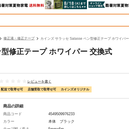
修正液・修正テープ
カインズ サラッセ Salasse ペン型修正テープ ホワイパー 
 ペン型修正テープ ホワイパー 交換式
レビューを書く
配送で取寄せ可
店舗受取で取寄せ可
カインズオリジナル
商品の詳細
商品コード
4549509976233
カラー
本体 ブラック
テープ幅／長さ
5mmx6m