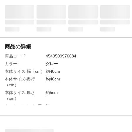
商品の詳細
商品コード
4549509976684
カラー
グレー
本体サイズ-幅（cm）
約40cm
本体サイズ-奥行
約40cm
（cm）
本体サイズ-厚さ
約5cm
（cm）
クッションカバー適
無
用サイズ
特徴
低反発ウレタン素材のシートクッション、
イスに長時間座った際のお尻の負担を軽
減。裏面は滑りにくいスウェード素材。