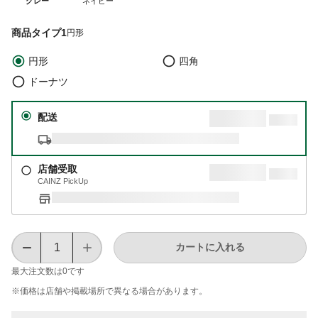
グレー
ネイビー
商品タイプ1
円形
円形
四角
ドーナツ
配送
店舗受取
CAINZ PickUp
カートに入れる
最大注文数は
0
です
※価格は​店舗や​掲載場所で​異なる​場合が​あります。