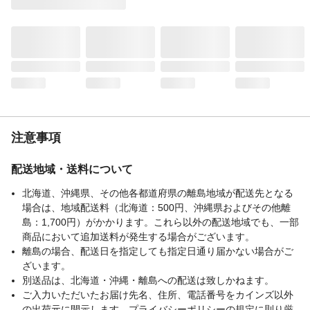
用途
クッション
商品仕様
表生地・裏生地:ポリエステル100%
材質
中材:ウレタンフォーム
洗濯表示
洗濯不可
お手入れ方法
本製品は洗えません。汚れた場合は中性洗
剤を含ませた布でたたくようにふき取って
下さい。
生産国
中国
注意事項
重量
約0.4kg
配送地域・送料について
北海道、沖縄県、その他各都道府県の離島地域が配送先となる
場合は、地域配送料（北海道：500円、沖縄県およびその他離
島：1,700円）がかかります。これら以外の配送地域でも、一部
商品において追加送料が発生する場合がございます。
離島の場合、配送日を指定しても指定日通り届かない場合がご
ざいます。
別送品は、北海道・沖縄・離島への配送は致しかねます。
ご入力いただいたお届け先名、住所、電話番号をカインズ以外
の出荷元に開示します。プライバシーポリシーの規定に則り厳