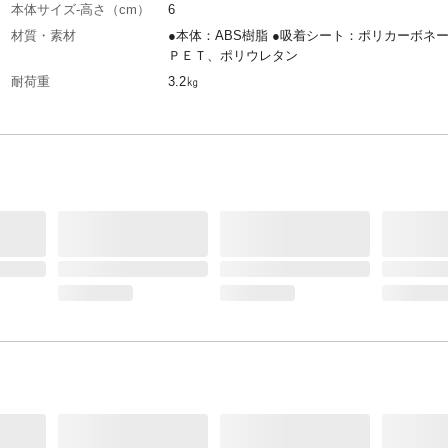
本体サイズ-高さ（cm）
6
材質・素材
●本体：ABS樹脂 ●吸着シート：ポリカーボネ
ＰＥＴ、ポリウレタン
耐荷重
3.2㎏
耐熱／耐冷温度（℃）
70℃
生産国
中国