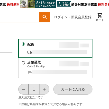
ログイン・新規会員登録
カート
配送
店舗受取
CAINZ PickUp
カートに入れる
最大注文数は
0
です
※価格は​店舗や​掲載場所で​異なる​場合が​あります。