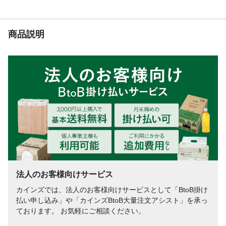
使用上の注意
●トイレの詰まりを防止するために、一度に
多量の紙を流さないでください。●水洗トイ
レに巻き芯や包装材を流さないでくださ
商品説明
い。●トイレットペーパーの品質が変化する
場合があるので、屋外や湿気の多い場所へ
の長期保存はしないでください。など
生産国
日本
パルプ混合率（％）
パルプ100%
紙芯の有無
有り
重ね（枚）
2枚重ね
芯ミシン目
有り
法人のお客様向けサービス
カインズでは、法人のお客様向けサービスとして「BtoB掛け
払い申し込み」や「カインズBtoB大量注文アシスト」を承っ
ております。 お気軽にご相談ください。