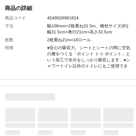
商品の詳細
商品コード
4549509981824
寸法
幅108mm×2枚重ね31.5m、梱包サイズ(約)
幅31.5cm×奥行21cm×高さ32.5cm
枚数
2枚重ね21m×18ロール
特徴
●安心の吸収力。シートとシートの間に空気
の層をつくる「ポイント トゥ ポイント」と
いう加工で水分をしっかり吸収します。●シ
ャワートイレ以外のトイレにもご使用でき
ます ●蛍光塗料は使用していません ●花
のプリント入り
用途
シャワートイレ用
商品説明
●厚手のパルプ100%なので、シャワートイ
レットにも適したふっくらとした肌ざわり
です ●カットに便利なミシン目入り ●や
わらかなのに厚手で丈夫 ●お肌へのはりつ
き感が少なくしっとりとした紙質です ●無
香料
入数
18ロール