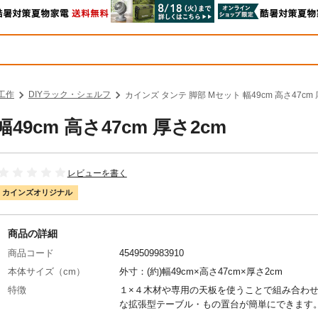
工作
DIYラック・シェルフ
カインズ タンテ 脚部 Mセット 幅49cm 高さ47cm 
9cm 高さ47cm 厚さ2cm
レビューを書く
カインズオリジナル
商品の詳細
商品コード
4549509983910
本体サイズ（cm）
外寸：(約)幅49cm×高さ47cm×厚さ2cm
特徴
１×４木材や専用の天板を使うことで組み合わ
な拡張型テーブル・もの置台が簡単にできます