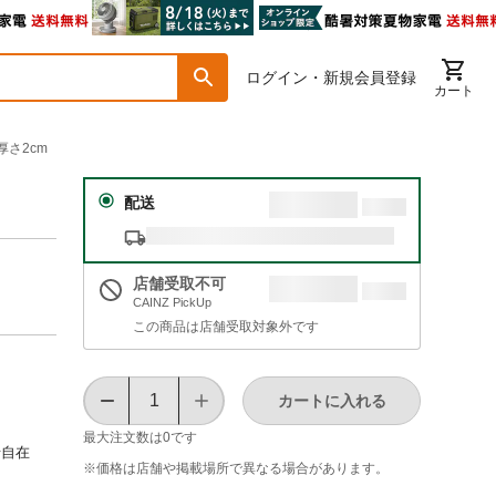
ログイン・新規会員登録
カート
厚さ2cm
配送
店舗受取不可
CAINZ PickUp
この商品は店舗受取対象外です
カートに入れる
最大注文数は
0
です
せ自在
※価格は​店舗や​掲載場所で​異なる​場合が​あります。
。