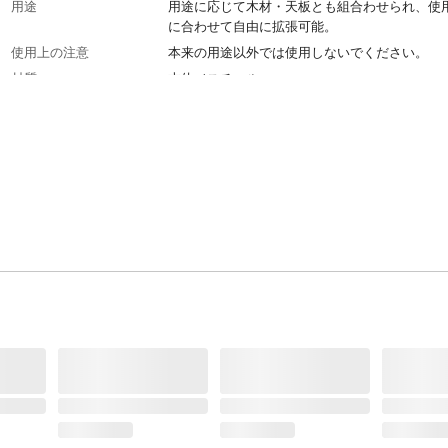
用途
用途に応じて木材・天板とも組合わせられ、使
に合わせて自由に拡張可能。
使用上の注意
本来の用途以外では使用しないでください。
材質
本体／スチール
耐荷重
10㎏
生産国
中国
重量
2330g