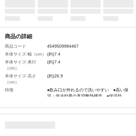
商品の詳細
商品コード
4549509984467
本体サイズ-幅（cm）
(約)7.4
本体サイズ-奥行
(約)7.4
（cm）
本体サイズ-高さ
(約)26.9
（cm）
特徴
●飲み口が外れるので洗いやすい ●高い保
温・保冷効果の真空断熱構造 ●保温効
力/75度以上(6時間) ●保冷効力/8度以下(6
時間)
重量（g）
(約)275g
容量（mL）
750mL
材質・素材
●内びん/ステンレス鋼 ●胴部/ステンレス