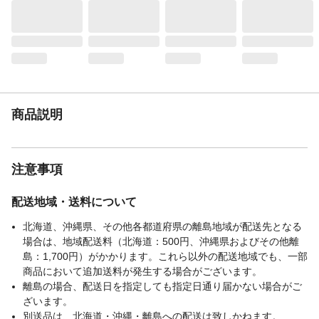
鋼 ●フタ・飲み口/ポリプロピレン、ABS樹
脂 ●パッキン/シリコーンゴム
電子レンジ対応
不可
食洗器対応可否
不可
生産国
中国
商品説明
注意事項
配送地域・送料について
北海道、沖縄県、その他各都道府県の離島地域が配送先となる
場合は、地域配送料（北海道：500円、沖縄県およびその他離
島：1,700円）がかかります。これら以外の配送地域でも、一部
商品において追加送料が発生する場合がございます。
離島の場合、配送日を指定しても指定日通り届かない場合がご
ざいます。
別送品は、北海道・沖縄・離島への配送は致しかねます。