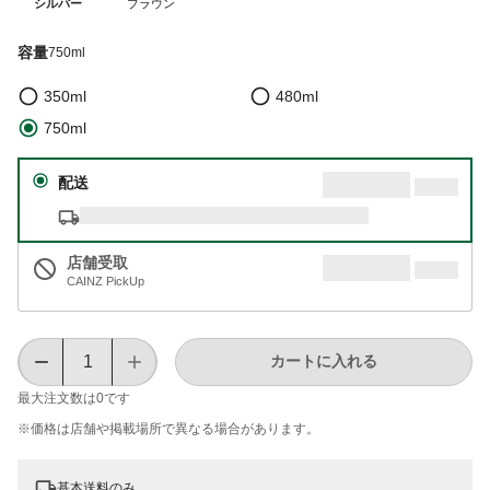
シルバー
ブラウン
容量
750ml
350ml
480ml
750ml
配送
店舗受取
CAINZ PickUp
カートに入れる
最大注文数は
0
です
※価格は​店舗や​掲載場所で​異なる​場合が​あります。
基本送料のみ