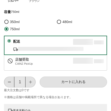
シルバー
ブラウン
容量
750ml
350ml
480ml
750ml
配送
店舗受取
CAINZ PickUp
カートに入れる
最大注文数は
0
です
※価格は​店舗や​掲載場所で​異なる​場合が​あります。
基本送料のみ