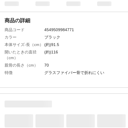
商品の詳細
商品コード
4549509984771
カラー
ブラック
本体サイズ-長（cm）
(約)91.5
開いたときの直径
(約)116
（cm）
親骨の長さ（cm）
70
特徴
グラスファイバー骨で折れにくい
重量（g）
(約)445g
材質・素材
傘生地の組成/ポリエチレン
生産国
中国
取扱い上の注意
●傘を開閉する際は、顔や身体から離し、周
囲の安全を十分に確認の上、ご使用くださ
い。●本来の用途以外には使用しないでくだ
さい。ステッキ代わりに使用しないでくだ
さい。●火や熱源のそばに置かないでくださ