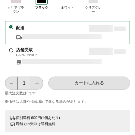
クリアブラ
ブラック
ホワイト
クリアグレ
ウン
ー
配送
店舗受取
CAINZ PickUp
カートに入れる
最大注文数は
0
です
※価格は​店舗や​掲載場所で​異なる​場合が​あります。
個別送料 600円(1個あたり)
店舗での受取は送料無料