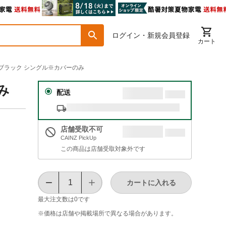
ログイン・新規会員登録
カート
ブラック シングル※カバーのみ
み
配送
店舗受取不可
CAINZ PickUp
この商品は店舗受取対象外です
カートに入れる
最大注文数は
0
です
※価格は​店舗や​掲載場所で​異なる​場合が​あります。