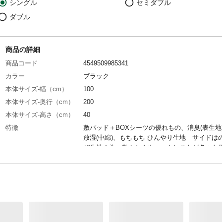
シングル
セミダブル
ダブル
商品の詳細
商品コード
4549509985341
カラー
ブラック
本体サイズ-幅（cm）
100
本体サイズ-奥行（cm）
200
本体サイズ-高さ（cm）
40
特徴
敷パッド＋BOXシーツの優れもの、消臭(表生地
放湿(中綿)、もちもち ひんやり生地 サイドは
び生地の為、敷ふとんやマットレスなど色々な
も対応 リバーシブル仕様で、裏返せば、ワッ
材生地でさらっと快適
洗濯表示
洗濯可
表地-布組成素材
表生地:ナイロン90%/ポリウレタン10%
表地-布組成素材2
マチ部分:ポリエステル9０%/ポリウレタン１０
裏地-布組成素材
裏生地:ポリエステル100%(ニットワッフル90g