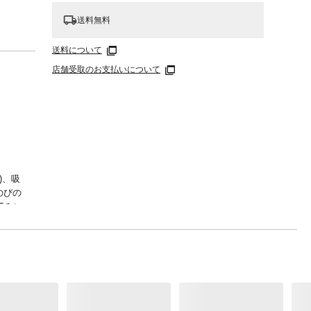
送料無料
送料について
店舗受取のお支払いについて
)、吸
のびの
厚みに
フル素
%
/平方メ