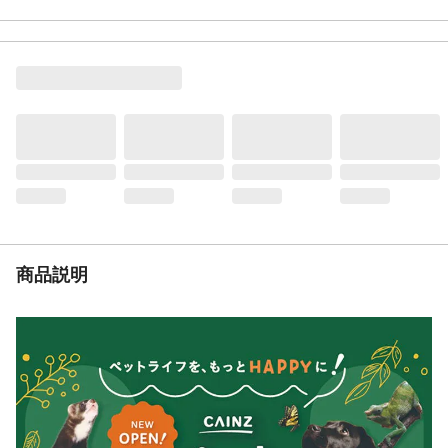
原材料
●本体生地/ポリエステル ●メッシュ部/ポリ
エステル ●面ファスナー/ポリエステル、
ナイロン ●枠芯材/塩化ビニル樹脂 ●バッ
グ生地/ポリエステル ●枠芯材/塩化ビニル
樹脂 ●取っ手/ポリプロピレン
生産国
中国
商品説明