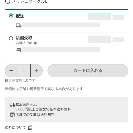
メッシュサークルL
配送
店舗受取
CAINZ PickUp
カートに入れる
最大注文数は
0
です
※価格は​店舗や​掲載場所で​異なる​場合が​あります。
基本送料のみ
5,000円以上ご注文で基本送料無料
店舗での受取は送料無料
送料について