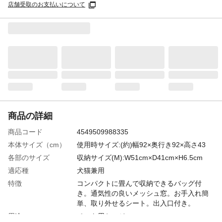
店舗受取のお支払いについて
商品の詳細
商品コード
4549509988335
本体サイズ（cm）
使用時サイズ:(約)幅92×奥行き92×高さ43
各部のサイズ
収納サイズ(M):W51cm×D41cm×H6.5cm
適応種
犬猫兼用
特徴
コンパクトに畳んで収納できるバッグ付
き。通気性の良いメッシュ窓。お手入れ簡
単、取り外せるシート。出入口付き。
用途
ペット用ケージ