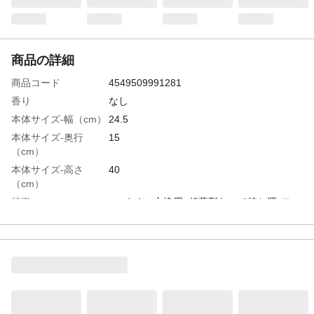
商品の詳細
商品コード
4549509991281
香り
なし
本体サイズ-幅（cm）
24.5
本体サイズ-奥行
15
（cm）
本体サイズ-高さ
40
（cm）
特徴
●こまめに交換用●超薄型なので持ち運びに
便利
用途
ペット用トイレシーツ
重量（g）
1枚当たり約22ｇ 袋重量約2.2㎏
入数
1袋100枚入り
原材料
表面材:ポリプロピレン不織布 吸収材:綿状
パルプ、吸水紙、 高分子吸収材 防水材:ポ