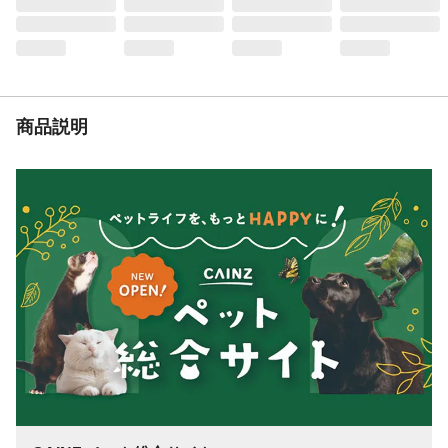
リエチレンフィルム 結合材:ホットメルト接
着剤
使用方法
●袋からシーツを取出し、折り目を伸ばすよ
うにして 丁寧に広げてください。 ●不織布
面を上にして使用してください。 ●ペット
のトイレ用トレーを使用している方は、不
商品説明
織布面を上にしてトレーの中に敷いてくだ
さい。
使用上の注意
●用途以外には使用しないでください。●本
製品はハサミで切らず、そのまま使用して
ください。●本製品は水にとけないのでトイ
レに流さないでください。●本製品を誤って
飲み込んだり、中身が眼に入った場合は、
医師や獣医師に相談してください。
生産国
中国
1枚当たりの大きさ
シートサイズ（約）45cm×60cm 吸収体サ
イズ（約）40cm×55cm
処分方法
●使用後のシーツに付着したウンチは必ず取
除いて、ご家庭のトイレに処理してくださ
い。地域によって処理方法が異なる場合が
あります。その際には、各自治体の定める