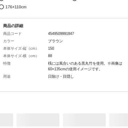
176×110cm
商品の詳細
商品コード
4549509991847
カラー
ブラウン
本体サイズ-縦（cm）
150
本体サイズ-横（cm）
88
特徴
桟には風合いのある黒丸竹を使用。※画像は
60×135cmの使用イメージです。
用途
日除け・目隠し
使用上の注意
●本来の用途以外に使用しないで下さい。●台風
風時は風を受けて飛んでいく恐れがあります。
納して下さい。●別売の巻上器の使用をおすす
す。●高温(60℃位)となる場所での使用は破損・
の原因となります。
入数
1
材質
本体/ポリプロピレン、ポリエチレン 桟/黒丸
糸/綿38%、ポリエステル30%、レーヨン22%