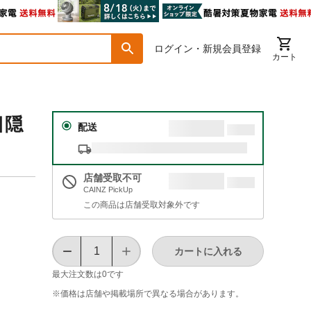
ログイン・新規会員登録
カート
目隠
配送
店舗受取不可
CAINZ PickUp
この商品は店舗受取対象外です
カートに入れる
最大注文数は
0
です
※価格は​店舗や​掲載場所で​異なる​場合が​あります。