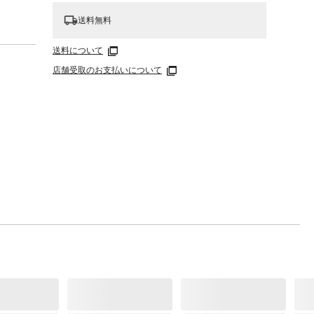
送料無料
送料について
店舗受取のお支払いについて
や強
必ず収
めしま
変形
竹 編
、ナイ