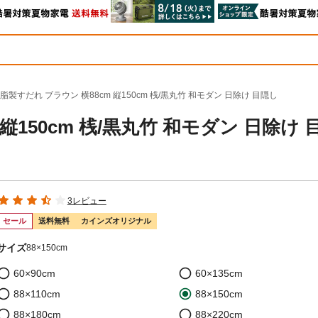
脂製すだれ ブラウン 横88cm 縦150cm 桟/黒丸竹 和モダン 日除け 目隠し
縦150cm 桟/黒丸竹 和モダン 日除け 
3レビュー
セール
送料無料
カインズオリジナル
サイズ
88×150cm
60×90cm
60×135cm
88×110cm
88×150cm
88×180cm
88×220cm