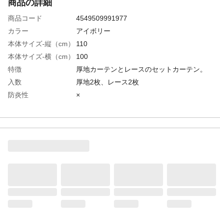
商品の詳細
商品コード
4549509991977
カラー
アイボリー
本体サイズ-縦（cm）
110
本体サイズ-横（cm）
100
特徴
厚地カーテンとレースのセットカーテン。
入数
厚地2枚、レース2枚
防炎性
×
遮熱性
×
遮音性
×
花粉・ホコリキャッ
×
チ
遮像加工
×
ミラー加工
×
洗濯可能
◯:●フックを外して洗濯してください。●洗
濯機を使用する場合は、洗濯ネットを使用
し弱水流または手洗いコースで洗濯してく
ださい。●漂白剤は使用しないでください。