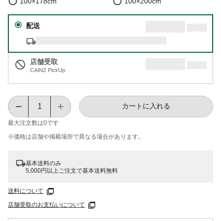
100×178cm
100×200cm
配送
店舗受取
CAINZ PickUp
カートに入れる
最大注文数は
0
です
※価格は​店舗や​掲載場所で​異なる​場合が​あります。
基本送料のみ
5,000円以上ご注文で基本送料無料
送料について
店舗受取のお支払いについて