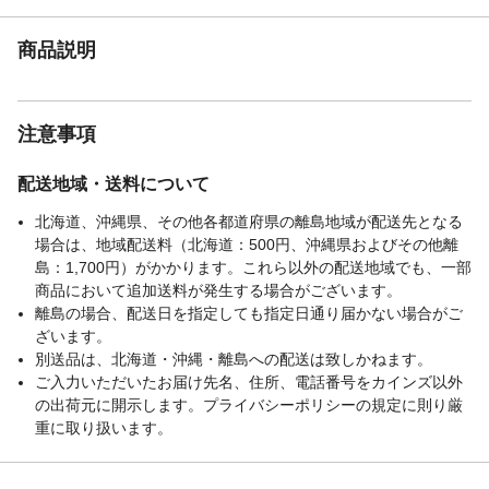
●洗濯後は濡れたまま放置せず、形を整えて
から陰干ししてください。
商品説明
タンブル乾燥
×
ドライクリーニング
×
縫製仕様
1.5倍ヒダ
注意事項
繊維の組成
ポリエステル100%
付属品／セット内容
厚地のみタッセル2枚・アジャスターフック
配送地域・送料について
生産国
中国
フックの種類
北海道、沖縄県、その他各都道府県の離島地域が配送先となる
Aフック
場合は、地域配送料（北海道：500円、沖縄県およびその他離
島：1,700円）がかかります。これら以外の配送地域でも、一部
商品において追加送料が発生する場合がございます。
離島の場合、配送日を指定しても指定日通り届かない場合がご
ざいます。
別送品は、北海道・沖縄・離島への配送は致しかねます。
ご入力いただいたお届け先名、住所、電話番号をカインズ以外
の出荷元に開示します。プライバシーポリシーの規定に則り厳
重に取り扱います。