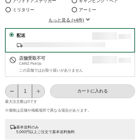
アウトドアステッカー
キャンピング・ベア
ミリタリー
アーミー
もっと見る (+4件)
配送
店舗受取不可
CAINZ PickUp
この店舗ではお取り扱いがありません
カートに入れる
最大注文数は
0
です
※価格は​店舗や​掲載場所で​異なる​場合が​あります。
基本送料のみ
5,000円以上ご注文で基本送料無料