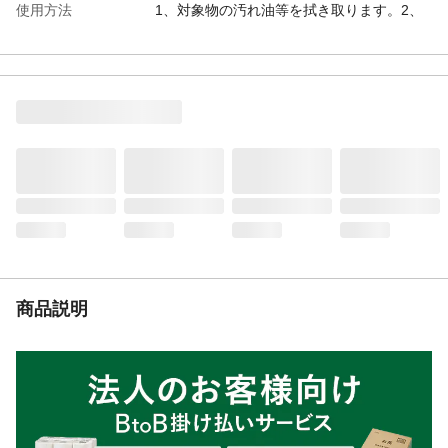
使用方法
1、対象物の汚れ油等を拭き取ります。2、
ステンシルシートを対象物にマスキングテ
ープで固定します。3、塗料を筆またはスポ
ンジに付け、余分な塗料をウエス等で取り
除いてから塗ります。4、塗料が乾いたら、
ステンシルシートをはがして完成です。
入数
1
材質
セルロース
使用上の注意
●本来の用途以外には使用しないでくださ
い。●製造の工程上、ステンシルシートの切
り口が白く変色している場合がございます
が、品質には問題ありません。●火気や直射
日光が当たる場所、湿度が高いところには
保管しないでください。
商品説明
生産国
日本