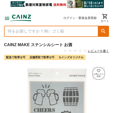
ログイン・新規会員登録
カート
CAINZ MAKE ステンシルシート お酒
レビューを書く
配送で取寄せ可
店舗受取で取寄せ可
カインズオリジナル