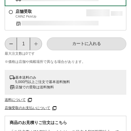
店舗受取
CAINZ PickUp
カートに入れる
最大注文数は
0
です
※価格は​店舗や​掲載場所で​異なる​場合が​あります。
基本送料のみ
5,000円以上ご注文で基本送料無料
店舗での受取は送料無料
送料について
店舗受取のお支払いについて
商品のお見積りご注文はこちら