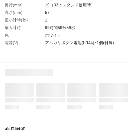
奥行(mm)
19（33：スタンド使用時）
高さ(mm)
57
最小計時(秒)
1
最大計時
99時間59分59秒
色
ホワイト
電源(V)
アルカリボタン電池(LR44)×1個(付属)
幅(mm)
73
生産国
中国
重さ
60.000G
材質1
樹脂/風防：樹脂
商品説明