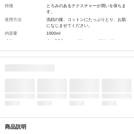
特徴
とろみのあるテクスチャーが潤いを保ちま
す。
使用方法
洗顔の後、コットンにたっぷりとり、お肌
になじませてください。
内容量
1000ml
成分
水、DPG、ソルビトール、グリセリン、
BG、
重量
1000ml
商品説明