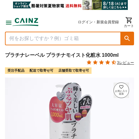
ログイン・新規会員登録
カート
プラチナレーベル プラチナモイスト化粧水 1000ml
3レビュー
受注手配品
配送で取寄せ可
店舗受取で取寄せ可