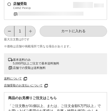
店舗受取
CAINZ PickUp
カートに入れる
最大注文数は
0
です
※価格は​店舗や​掲載場所で​異なる​場合が​あります。
基本送料のみ
5,000円以上ご注文で基本送料無料
店舗での受取は送料無料
送料について
店舗受取のお支払いについて
商品のお見積りご注文はこちら
「ご注文数が31個以上、または、ご注文金額5万円以上」で
お買い上げご希望のお客様は、在庫・納期を確認いたしま