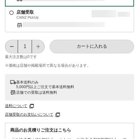
店舗受取
CAINZ PickUp
カートに入れる
最大注文数は
0
です
※価格は​店舗や​掲載場所で​異なる​場合が​あります。
基本送料のみ
5,000円以上ご注文で基本送料無料
店舗での受取は送料無料
送料について
店舗受取のお支払いについて
商品のお見積りご注文はこちら