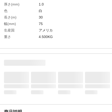
厚さ(mm)
1.0
色
白
長さ(m)
30
幅(mm)
75
生産国
アメリカ
重さ
4.500KG
材質1
基材:ポリ塩化ビニール（PVC）
材質2
粘着剤:ゴム系
商品説明