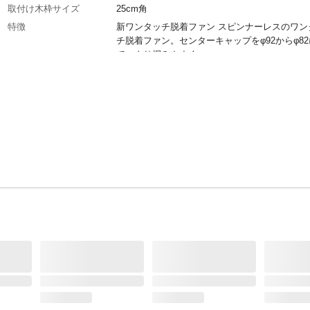
取付け木枠サイズ
25cm角
特徴
新ワンタッチ脱着ファン スピンナーレスのワン
チ脱着ファン。センターキャップをφ92からφ8
て、より掴みやすく。
消費電力
電力(W):16/18
電源_V
100V
羽根枚数
5枚
商品仕様
取替フィルター:FY-FTT201
運転音
騒音(dB):35/36
換気風量
風量(m3/h):470/490
重量
2kg