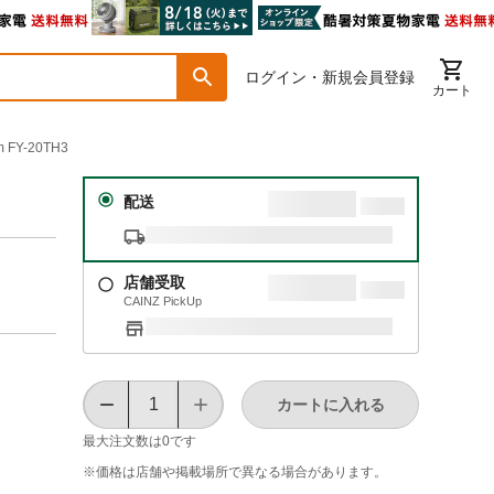
ログイン・新規会員登録
カート
Y-20TH3
配送
店舗受取
CAINZ PickUp
カートに入れる
最大注文数は
0
です
※価格は​店舗や​掲載場所で​異なる​場合が​あります。