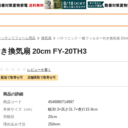
キッチンリフォーム用品
換気扇
パナソニック 一般フィルター付き換気扇 20cm F
扇 20cm FY-20TH3
レビューを書く
配送で取寄せ可
店舗受取で取寄せ可
商品の詳細
商品コード
4549980714997
本体サイズ（cm）
幅30.3×高さ31.7×奥行15.9cm
羽根径
20cm
埋め込み寸法
250mm