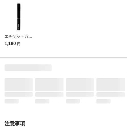
使用電池
単4形アルカリ乾電池※21本（充電式ニッケ
ル水素電池も使用可能）
付属品／セット内容
掃除用ブラシ
使用上の注意
水洗いできません。毛が短い場合（0.5mm
以下）、毛が切れないことがあります。
生産国
中国製
エチケットカッター ER-GN21-K(販売終了)
重量
約37g（乾電池含まず、キャップ含む）
1,180
円
刃寿命
1年間推奨
替刃
ER9973
注意事項