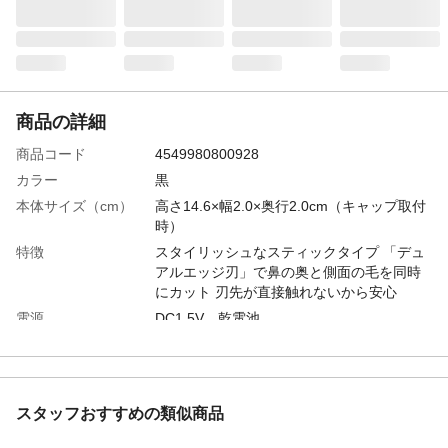
商品の詳細
商品コード
4549980800928
カラー
黒
本体サイズ（cm）
高さ14.6×幅2.0×奥行2.0cm（キャップ取付
時）
特徴
スタイリッシュなスティックタイプ 「デュ
アルエッジ刃」で鼻の奥と側面の毛を同時
にカット 刃先が直接触れないから安心
電源
DC1.5V 乾電池
商品仕様
・スティック形状で持ち運びにも便利。・
切れ味のよい日本製刃を搭載。側面だけで
なく天面にも刃があるので、広範囲の毛を
効率的にカット※1。 ・マユ・ヒゲの形づ
スタッフおすすめの類似商品
くりや、耳にも使える。