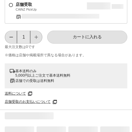
店舗受取
CAINZ PickUp
カートに入れる
最大注文数は
0
です
※価格は​店舗や​掲載場所で​異なる​場合が​あります。
基本送料のみ
5,000円以上ご注文で基本送料無料
店舗での受取は送料無料
送料について
店舗受取のお支払いについて