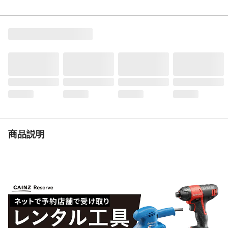
生産国
ベトナム
材質
甲被：人工皮革＋合成繊維 先芯：ガラス
繊維強化樹脂 靴底:fuzeGEL+ゴム底
靴幅
足幅サイズ：EEE
重量
450g
耐圧迫性荷重
耐圧迫性荷重：１０±0.1ｋN
片足重量
450g
商品説明