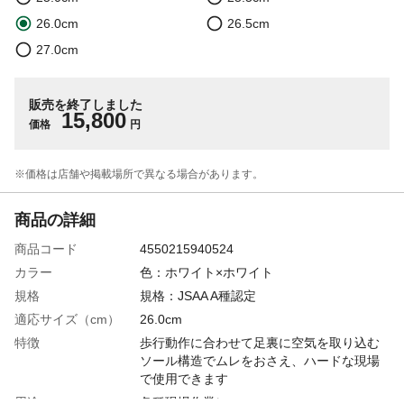
26.0cm
26.5cm
27.0cm
販売を終了しました
15,800
価格
円
※価格は​店舗や​掲載場所で​異なる​場合が​あります。
商品の詳細
商品コード
4550215940524
カラー
色：ホワイト×ホワイト
規格
規格：JSAA A種認定
適応サイズ（cm）
26.0cm
特徴
歩行動作に合わせて足裏に空気を取り込む
ソール構造でムレをおさえ、ハードな現場
で使用できます
用途
各種現場作業に