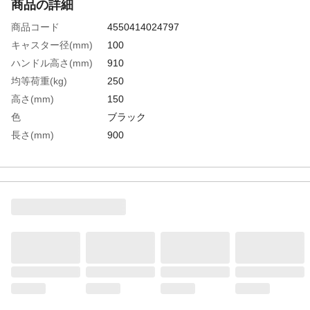
商品の詳細
商品コード
4550414024797
キャスター径(mm)
100
ハンドル高さ(mm)
910
均等荷重(kg)
250
高さ(mm)
150
色
ブラック
長さ(mm)
900
幅(mm)
600
生産国
日本
重さ
14.100KG
材質1
荷台:再生ポリプロピレン（PP）再生材
100%
材質2
キャスター金具:スチール（三価クロムメッ
キ）
材質3
ホイール:ポリプロピレン(PP)
材質4
車輪:エラストマー樹脂