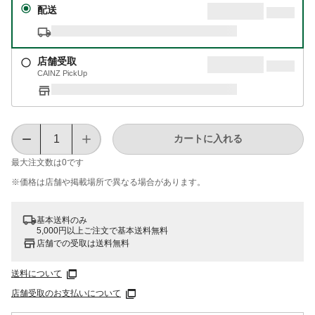
配送
店舗受取
CAINZ PickUp
カートに入れる
最大注文数は
0
です
※価格は​店舗や​掲載場所で​異なる​場合が​あります。
基本送料のみ
5,000円以上ご注文で基本送料無料
店舗での受取は送料無料
送料について
店舗受取のお支払いについて