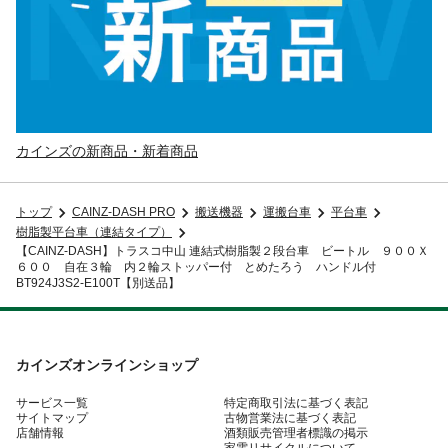
カインズの新商品・新着商品
トップ
CAINZ-DASH PRO
搬送機器
運搬台車
平台車
樹脂製平台車（連結タイプ）
【CAINZ-DASH】トラスコ中山 連結式樹脂製２段台車 ビートル ９００Ｘ
６００ 自在３輪 内２輪ストッパー付 とめたろう ハンドル付
BT924J3S2-E100T【別送品】
カインズオンラインショップ
サービス一覧
特定商取引法に基づく表記
サイトマップ
古物営業法に基づく表記
店舗情報
酒類販売管理者標識の掲示
家電リサイクルについて