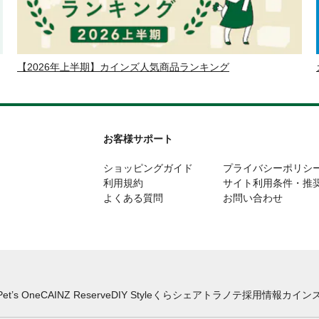
【2026年上半期】カインズ人気商品ランキング
お客様サポート
ショッピングガイド
プライバシーポリシ
利用規約
サイト利用条件・推
よくある質問
お問い合わせ
Pet’s One
CAINZ Reserve
DIY Style
くらシェア
トラノテ
採用情報
カインズ