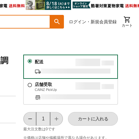
ログイン・新規会員登録
カート
 調
配送
店舗受取
CAINZ PickUp
カートに入れる
最大注文数は
0
です
※価格は​店舗や​掲載場所で​異なる​場合が​あります。