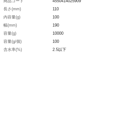
商品コード
4550414025909
長さ(mm)
110
内容量(g)
100
幅(mm)
190
容量(g)
10000
容量(g/個)
100
含水率(%)
2.5以下
生産国
日本
重さ
10.000KG
材質1
主成分:シリカゲル（二酸化ケイ素）