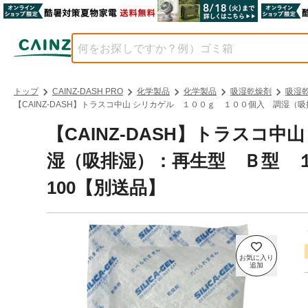
トップ
CAINZ-DASH PRO
化学製品
化学製品
吸湿乾燥剤
吸湿
【CAINZ-DASH】トラスコ中山 シリカゲル １００ｇ １００個入 調湿（吸排
【CAINZ-DASH】トラスコ
湿（吸排湿）：再生型 Ｂ型 １９
100【別送品】