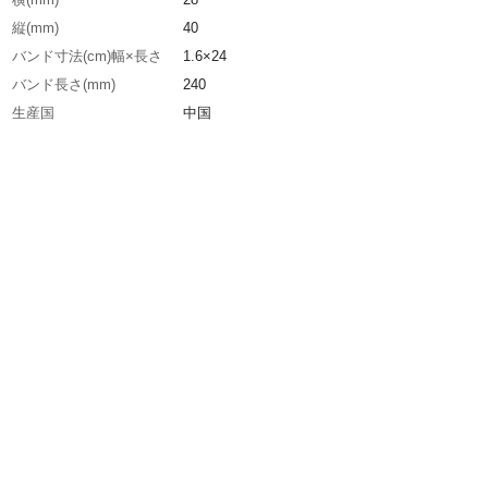
縦(mm)
40
バンド寸法(cm)幅×長さ
1.6×24
バンド長さ(mm)
240
生産国
中国
重さ
21.000G
材質1
バンド：シリコンラバー
材質2
樹脂部：ABS樹脂