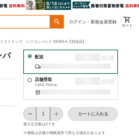
ログイン・新規会員登録
カート
リストストラップ シリコンバンド SEWS-A【別送品】
ンバ
配送
店舗受取
CAINZ PickUp
カートに入れる
最大注文数は
0
です
※価格は​店舗や​掲載場所で​異なる​場合が​あります。