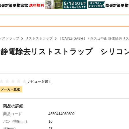
トストラップ
リストストラップ
【CAINZ-DASH】トラスコ中山 静電除去
中山 静電除去リストストラップ シリコ
レビューを書く
メーカー直送
商品の詳細
商品コード
4550414039302
バンド幅(mm)
16
横(mm)
28