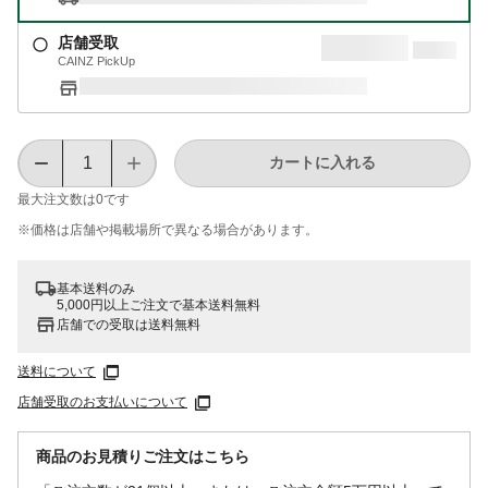
店舗受取
CAINZ PickUp
カートに入れる
最大注文数は
0
です
※価格は​店舗や​掲載場所で​異なる​場合が​あります。
基本送料のみ
5,000円以上ご注文で基本送料無料
店舗での受取は送料無料
送料について
店舗受取のお支払いについて
商品のお見積りご注文はこちら