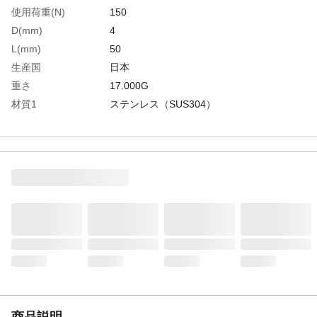
使用荷重(N)
150
D(mm)
4
L(mm)
50
生産国
日本
重さ
17.000G
材質1
ステンレス（SUS304）
材質2
仕上げ：バレル研磨仕上げ
商品説明