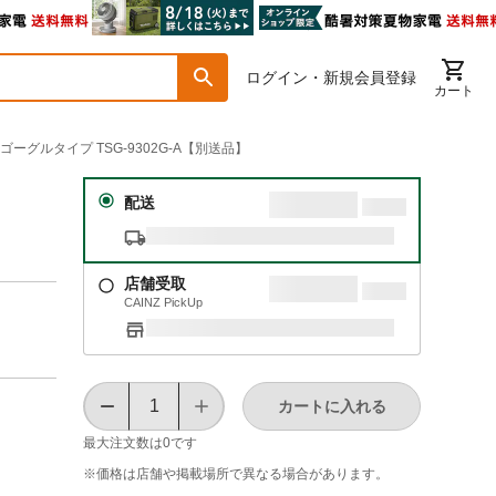
ログイン・新規会員登録
カート
ゴーグルタイプ TSG-9302G-A【別送品】
配送
店舗受取
CAINZ PickUp
カートに入れる
最大注文数は
0
です
※価格は​店舗や​掲載場所で​異なる​場合が​あります。