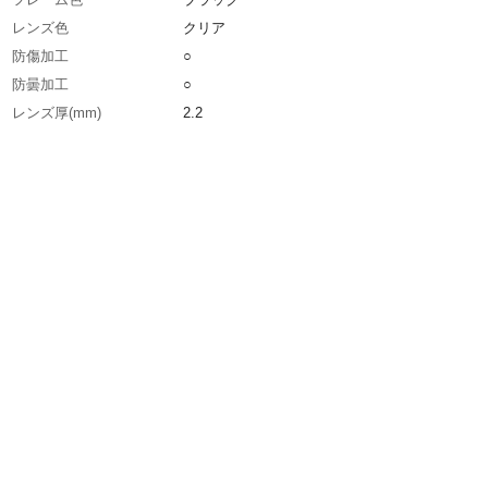
レンズ色
クリア
防傷加工
○
防曇加工
○
レンズ厚(mm)
2.2
生産国
台湾
重さ
48.000G
材質1
レンズ:ポリカーボネート
材質2
バンド:布・ゴム混紡
材質3
レンズ:内側ウレタンホーム