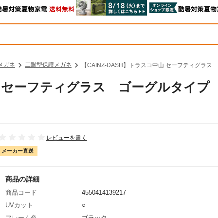
メガネ
二眼型保護メガネ
【CAINZ-DASH】トラスコ中山 セーフティグラス 
中山 セーフティグラス ゴーグルタイプ
レビューを書く
メーカー直送
商品の詳細
商品コード
4550414139217
UVカット
○
フレーム色
ブラック