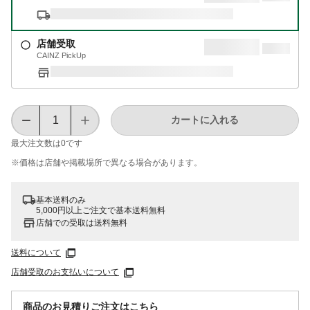
店舗受取
CAINZ PickUp
カートに入れる
最大注文数は
0
です
※価格は​店舗や​掲載場所で​異なる​場合が​あります。
基本送料のみ
5,000円以上ご注文で基本送料無料
店舗での受取は送料無料
送料について
店舗受取のお支払いについて
商品のお見積りご注文はこちら