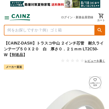
ログイン・新規会員登録
カート
【CAINZ-DASH】トラスコ中山 ２インチ芯管 耐久ライ
ンテープ５０Ｘ２０ 白 厚さ０．２１ｍｍ LT2C50-
W【別送品】
レビューを書く
メーカー直送