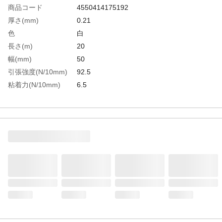
商品コード
4550414175192
厚さ(mm)
0.21
色
白
長さ(m)
20
幅(mm)
50
引張強度(N/10mm)
92.5
粘着力(N/10mm)
6.5
生産国
日本
重さ
290.000G
材質1
基材：ポリエステルフィルム・ポリオレフ
ィンフィルム・剥離フィルム（PET)
材質2
粘着剤：ゴム系
材質3
芯管：ポリスチレン