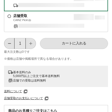
店舗受取
CAINZ PickUp
カートに入れる
最大注文数は
0
です
※価格は​店舗や​掲載場所で​異なる​場合が​あります。
基本送料のみ
5,000円以上ご注文で基本送料無料
店舗での受取は送料無料
送料について
店舗受取のお支払いについて
商品のお見積りご注文はこちら