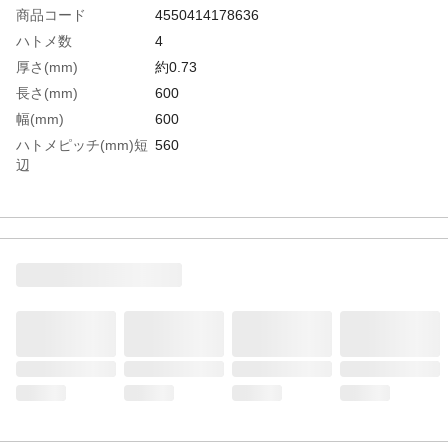
商品コード
4550414178636
ハトメ数
4
厚さ(mm)
約0.73
長さ(mm)
600
幅(mm)
600
ハトメピッチ(mm)短
560
辺
ハトメピッチ(mm)長
560
辺
JIS種別
ミニ
生産国
日本
重さ
0.300KG
材質1
シリカ繊維（高耐熱ガラス繊維）