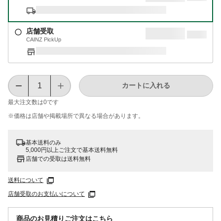
店舗受取
CAINZ PickUp
カートに入れる
最大注文数は
0
です
※価格は​店舗や​掲載場所で​異なる​場合が​あります。
基本送料のみ
5,000円以上ご注文で基本送料無料
店舗での受取は送料無料
送料について
店舗受取のお支払いについて
商品のお見積りご注文はこちら