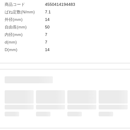
商品コード
4550414194483
ばね定数(N/mm)
7.1
外径(mm)
14
自由長(mm)
50
内径(mm)
7
d(mm)
7
D(mm)
14
L(mm)
50
生産国
中国
重さ
14.400G
材質1
SWOSC-V相当