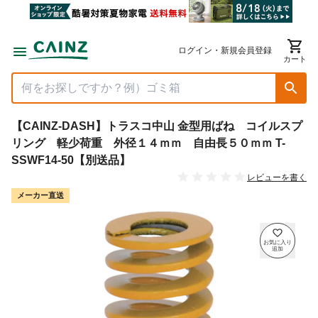
ログイン・新規会員登録
カート
【CAINZ-DASH】トラスコ中山 金型用ばね コイルスプ
リング 軽少荷重 外径１４ｍｍ 自由長５０ｍｍ T-
SSWF14-50【別送品】
レビューを書く
メーカー直送