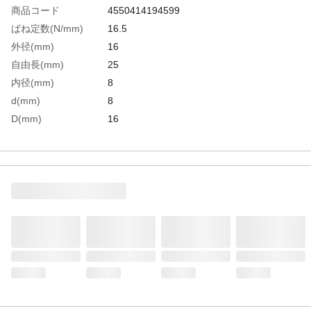
商品コード
4550414194599
ばね定数(N/mm)
16.5
外径(mm)
16
自由長(mm)
25
内径(mm)
8
d(mm)
8
D(mm)
16
L(mm)
25
生産国
中国
重さ
9.200G
材質1
SWOSC-V相当