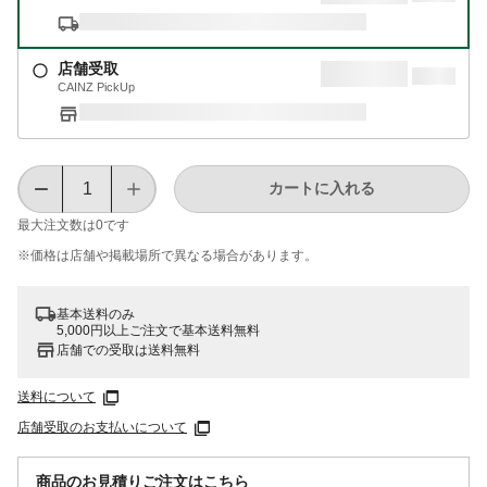
店舗受取
CAINZ PickUp
カートに入れる
最大注文数は
0
です
※価格は​店舗や​掲載場所で​異なる​場合が​あります。
基本送料のみ
5,000円以上ご注文で基本送料無料
店舗での受取は送料無料
送料について
店舗受取のお支払いについて
商品のお見積りご注文はこちら