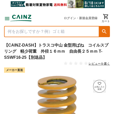
ログイン・新規会員登録
カート
【CAINZ-DASH】トラスコ中山 金型用ばね コイルスプ
リング 軽少荷重 外径１６ｍｍ 自由長２５ｍｍ T-
SSWF16-25【別送品】
レビューを書く
メーカー直送