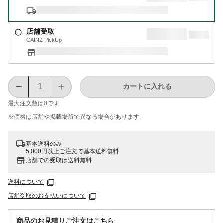
店舗受取
CAINZ PickUp
カートに入れる
最大注文数は
0
です
※価格は​店舗や​掲載場所で​異なる​場合が​あります。
基本送料のみ
5,000円以上ご注文で基本送料無料
店舗での受取は送料無料
送料について
店舗受取のお支払いについて
商品のお見積りご注文はこちら