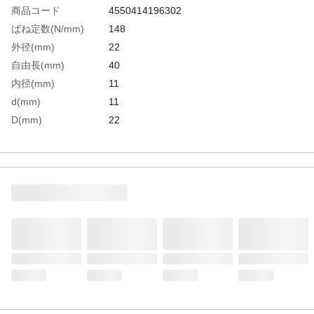
商品コード
4550414196302
ばね定数(N/mm)
148
外径(mm)
22
自由長(mm)
40
内径(mm)
11
d(mm)
11
D(mm)
22
L(mm)
40
生産国
中国
重さ
42.300G
材質1
SWOSC-V相当