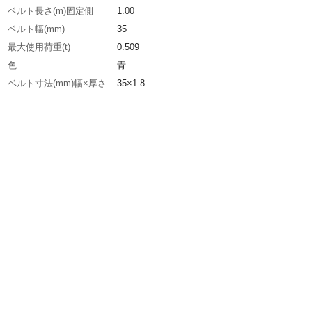
ベルト長さ(m)固定側
1.00
ベルト幅(mm)
35
最大使用荷重(t)
0.509
色
青
ベルト寸法(mm)幅×厚さ
35×1.8
両端形状
ナローフック
生産国
日本
重さ
0.970KG
材質1
ベルト:ポリエステル