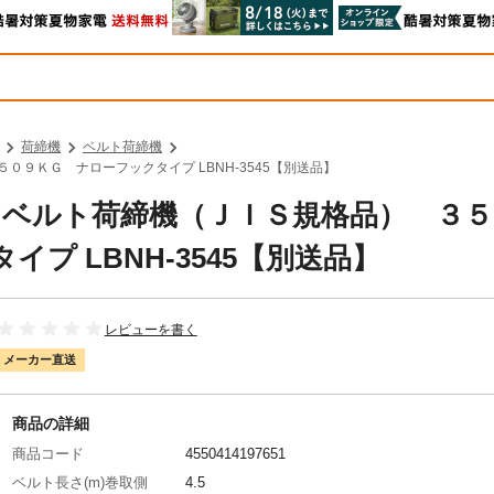
荷締機
ベルト荷締機
５０９ＫＧ ナローフックタイプ LBNH-3545【別送品】
中山 ベルト荷締機（ＪＩＳ規格品） ３
プ LBNH-3545【別送品】
レビューを書く
メーカー直送
商品の詳細
商品コード
4550414197651
ベルト長さ(m)巻取側
4.5