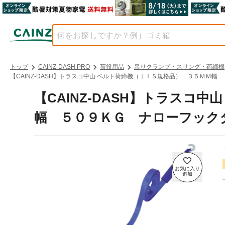
トップ
CAINZ-DASH PRO
荷役用品
吊りクランプ・スリング・荷締機
【CAINZ-DASH】トラスコ中山 ベルト荷締機（ＪＩＳ規格品） ３５ＭＭ幅 
【CAINZ-DASH】トラスコ
幅 ５０９ＫＧ ナローフックタイ