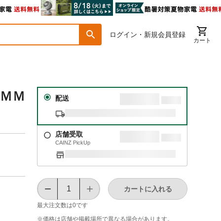
ログイン・新規会員登録
カート
５ＭＭ
配送
店舗受取
CAINZ PickUp
カートに入れる
最大注文数は
0
です
※価格は​店舗や​掲載場所で​異なる​場合が​あります。