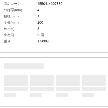
商品コード
4550414207350
つば厚(mm)
4
軸径(mm)
1
全長(mm)
200
H(mm)
3
生産国
中国
重さ
1.500G
材質1
ハイス鋼(SKH51：59～61HRC)