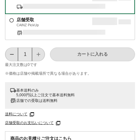
店舗受取
CAINZ PickUp
カートに入れる
最大注文数は
0
です
※価格は​店舗や​掲載場所で​異なる​場合が​あります。
基本送料のみ
5,000円以上ご注文で基本送料無料
店舗での受取は送料無料
送料について
店舗受取のお支払いについて
商品のお見積りご注文はこちら