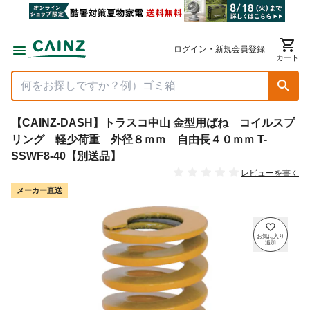
ログイン・新規会員登録
カート
【CAINZ-DASH】トラスコ中山 金型用ばね コイルスプ
リング 軽少荷重 外径８ｍｍ 自由長４０ｍｍ T-
SSWF8-40【別送品】
レビューを書く
メーカー直送