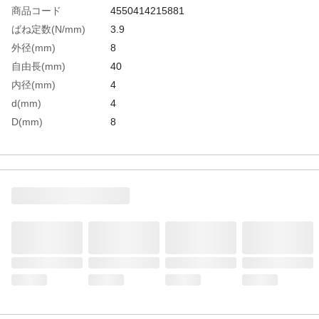
商品コード
4550414215881
ばね定数(N/mm)
3.9
外径(mm)
8
自由長(mm)
40
内径(mm)
4
d(mm)
4
D(mm)
8
L(mm)
40
生産国
中国
重さ
3.500G
材質1
SWOSC-V相当