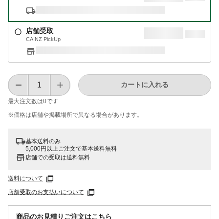
店舗受取
CAINZ PickUp
カートに入れる
最大注文数は
0
です
※価格は​店舗や​掲載場所で​異なる​場合が​あります。
基本送料のみ
5,000円以上ご注文で基本送料無料
店舗での受取は送料無料
送料について
店舗受取のお支払いについて
商品のお見積りご注文はこちら